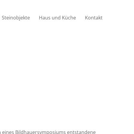
Steinobjekte
Haus und Küche
Kontakt
 eines Bildhauersymposiums entstandene